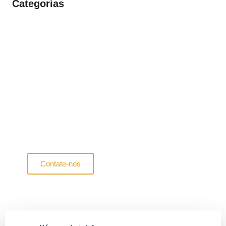
Categorias
Revolucionando a vida
moderna com casas
contêineres
Explorando soluções inovadoras em habitação
sustentável e excelência em construção modular
Contate-nos