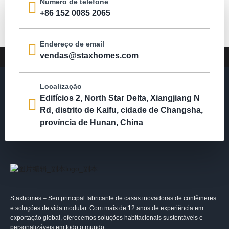
Número de telefone
+86 152 0085 2065
Endereço de email
vendas@staxhomes.com
Localização
Edifícios 2, North Star Delta, Xiangjiang N
Rd, distrito de Kaifu, cidade de Changsha,
província de Hunan, China
Staxhomes – Seu principal fabricante de casas inovadoras de contêineres
e soluções de vida modular. Com mais de 12 anos de experiência em
exportação global, oferecemos soluções habitacionais sustentáveis ​​e
personalizáveis ​​em todo o mundo.