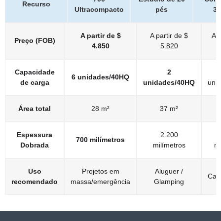
Recurso
Ultracompacto
pés
30
Recurso
700
Estúdio de 20
Co
A partir de $
A partir de $
A p
Ultracompacto
pés
Preço (FOB)
4.850
5.820
Capacidade
2
6 unidades/40HQ
de carga
unidades/40HQ
uni
Área total
28 m²
37 m²
Espessura
2.200
700 milímetros
Dobrada
milímetros
mi
Uso
Projetos em
Aluguer /
Casa
recomendado
massa/emergência
Glamping