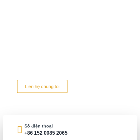
Cách mạng hóa cuộc sống
hiện đại với những ngôi nhà
container
Khám phá các giải pháp đổi mới về nhà ở bền vững
và xây dựng mô-đun xuất sắc
Liên hệ chúng tôi
Số điện thoại
+86 152 0085 2065