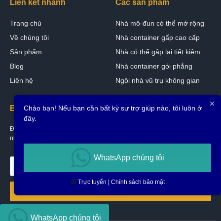
Liên kết nhanh
Các sản phẩm
Trang chủ
Nhà mô-đun có thể mở rộng
Về chúng tôi
Nhà container gấp cao cấp
Sản phẩm
Nhà có thể gập lại tiết kiệm
Blog
Nhà container gói phẳng
Liên hệ
Ngôi nhà vũ trụ không gian
Chào bạn! Nếu bạn cần bất kỳ sự trợ giúp nào, tôi luôn ở
Bản tin
đây.
Đăng ký bản tin của chúng tôi để nhận thông tin cập nhật, tin tức & cái
nhìn thấu suốt
WhatsApp chúng tôi
🟢
Trực tuyến | Chính sách bảo mật
Đăng ký
WhatsApp chúng tôi