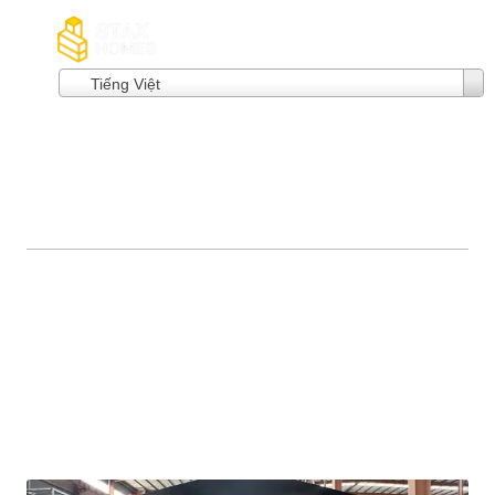
Tiếng Việt
Trang chủ
/ Blog
Tại sao nên chọn nhà
container gấp gọn?