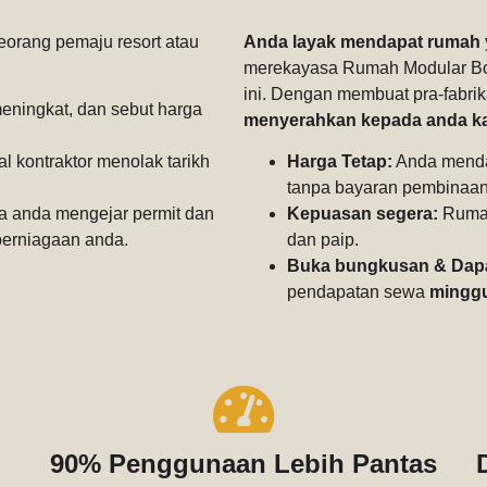
orang pemaju resort atau
Anda layak mendapat rumah y
merekayasa Rumah Modular Bol
ini. Dengan membuat pra-fabrika
ningkat, dan sebut harga
menyerahkan kepada anda k
 kontraktor menolak tarikh
Harga Tetap:
Anda menda
tanpa bayaran pembinaan
 anda mengejar permit dan
Kepuasan segera:
Rumah
erniagaan anda.
dan paip.
Buka bungkusan & Dap
pendapatan sewa
mingg
90% Penggunaan Lebih Pantas