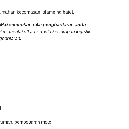
rumahan kecemasan, glamping bajet.
.
Maksimumkan nilai penghantaran anda.
l ini mentakrifkan semula kecekapan logistik.
ghantaran.
i
 rumah, pembesaran motel