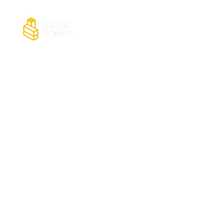
Buka Penglihatan 
Premium 
Sama ada anda sedang membangunk
mampan, terus dari ki