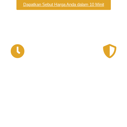
Dapatkan Sebut Harga Anda dalam 10 Minit
-60 Min Masa
Rintangan Angin 
Persediaan