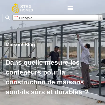
Français
Maison
/ Blog
Dans quelle mesure les
conteneurs pour la
construction de maisons
sont-ils sûrs et durables ?