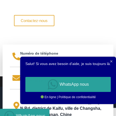
d’habitat durable et d’excellence en construction
modulaire
Contactez-nous
Numéro de téléphone
+86 152 0085 2065
Salut! Si vous avez besoin d'aide, je suis toujours là.
Adresse e-mail
sales@staxhomes.com
WhatsApp nous
Emplacement
En ligne | Politique de confidentialité
Bâtiments 2, North Star Delta, Xiangjiang
N Rd, district de Kaifu, ville de Changsha,
province du Hunan, Chine
WhatsApp nous